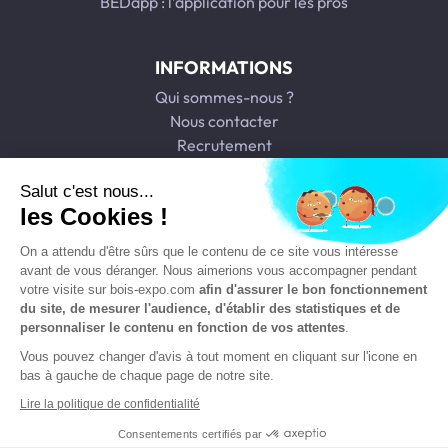
BEDapp : l’application pour les pros
INFORMATIONS
Qui sommes-nous ?
Nous contacter
Recrutement
Nos agences
Salut c'est nous...
les Cookies !
Télécharger notre catalogue
On a attendu d'être sûrs que le contenu de ce site vous intéresse
avant de vous déranger. Nous aimerions vous accompagner pendant
votre visite sur bois-expo.com
afin d'assurer le bon fonctionnement
du site, de mesurer l'audience, d'établir des statistiques et de
personnaliser le contenu en fonction de vos attentes
.
Copyright © Bois Expo Distribution 2026. Réalisation et
Vous pouvez changer d'avis à tout moment en cliquant sur l'icone en
éco-conception
DIOQA
.
bas à gauche de chaque page de notre site.
Lire la politique de confidentialité
CGV agence
Consentements certifiés par
Mentions légales