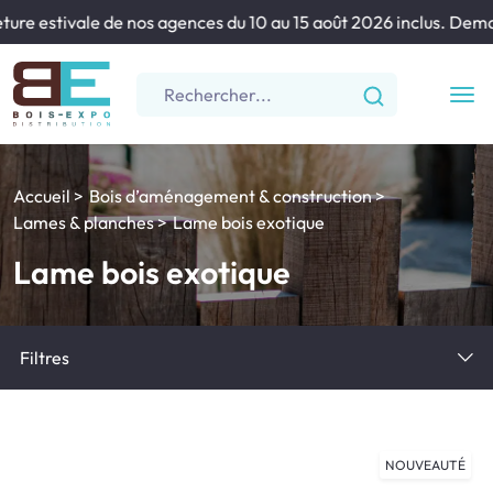
re estivale de nos agences du 10 au 15 août 2026 inclus. Demand
Accueil
Bois d’aménagement & construction
Lames & planches
Lame bois exotique
Lame bois exotique
Filtres
Trier par prix
Provenance
NOUVEAUTÉ
Couleur
Classe d'emploi