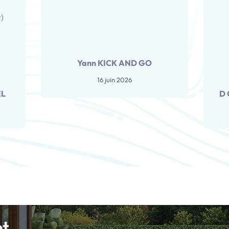
x
r)
Yann KICK AND GO
16 juin 2026
EL
D
et