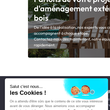
d'aménagement extér
bois
De l’idée à la réalisation, nos experts vous c
accompagnent à chaque étape.
Contactez-nous dès maintenant, notre équi
rapidement.
Salut c'est nous...
NOUS SUIVRE
NOS 
les Cookies !
Terras
On a attendu d'être sûrs que le contenu de ce site vous intéresse
Instagram
Clôtur
avant de vous déranger. Nous aimerions vous accompagner