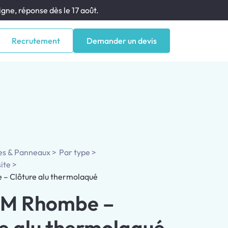
gne, réponse dès le 17 août.
Recrutement
Demander un devis
es & Panneaux
Par type
ite
– Clôture alu thermolaqué
M Rhombe –
e alu thermolaqué