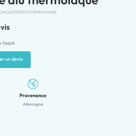
RAUMGARTENSYSTEMRHOMBE
evis
o-laqué
r un devis
Provenance
Allemagne