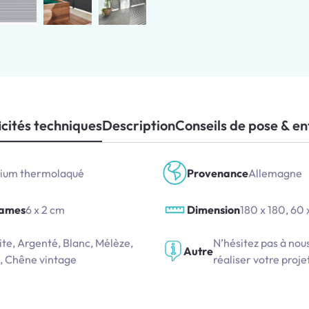
icités techniques
Description
Conseils de pose & en
ium thermolaqué
Provenance
Allemagne
lames
6 x 2 cm
Dimension
180 x 180, 60 
te, Argenté, Blanc, Mélèze,
N’hésitez pas à nou
Autre
 Chêne vintage
réaliser votre proj