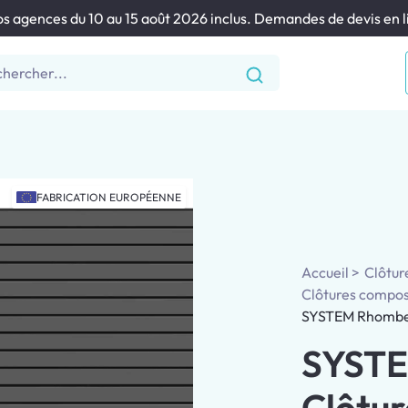
s agences du 10 au 15 août 2026 inclus. Demandes de devis en li
s
Pour les Pros & Collectivités
Blog & Réalisations
Contact
FABRICATION EUROPÉENNE
Accueil
Clôtur
Clôtures compos
SYSTEM Rhombe 
SYSTE
Clôtur