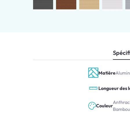
Spécif
Matière
Alumin
Longueur des 
Anthraci
Couleur
Bambou,